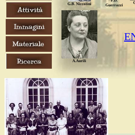
F.D.
G.B. Niccolini
Guerrazzi
EN
A.Aurili